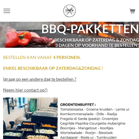
Ga
direct
naar
BBQ-PAKKETTEN
de
hoofdinhoud
BESCHIKBAAR OP ZATERDAG & ZONDAG
3 DAGEN OP VOORHAND TE BESTELLEN!
BESTELLEN KAN VANAF
4 PERSONEN.
ENKEL BESCHIKBAAR OP ZATERDAG&ZONDAG !
(graag op een andere dag te bestellen ?
Neem hier contact op!)