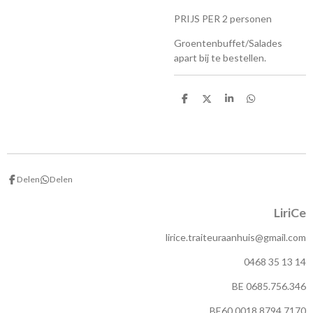
PRIJS PER 2 personen
Groentenbuffet/Salades
apart bij te bestellen.
D
D
S
D
e
e
h
e
l
e
a
l
e
l
r
e
n
e
n
Delen
Delen
LiriCe
lirice.traiteuraanhuis@gmail.com
0468 35 13 14
BE 0685.756.346
BE60 0018 8794 7170