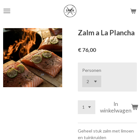
Ga
direct
naar
de
Zalm a La Plancha
hoofdinhoud
€ 76,00
Personen
In
winkelwagen
Geheel stuk zalm met limoen
en tuinkruiden