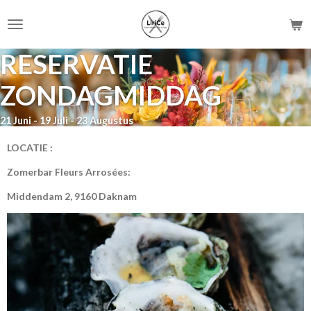
Ga
direct
naar
RESERVATIE
de
hoofdinhoud
ZONDAGMIDDAG
21 Juni - 19 Juli - 23 Augustus
LOCATIE :
Zomerbar Fleurs Arrosées:
Middendam 2, 9160 Daknam